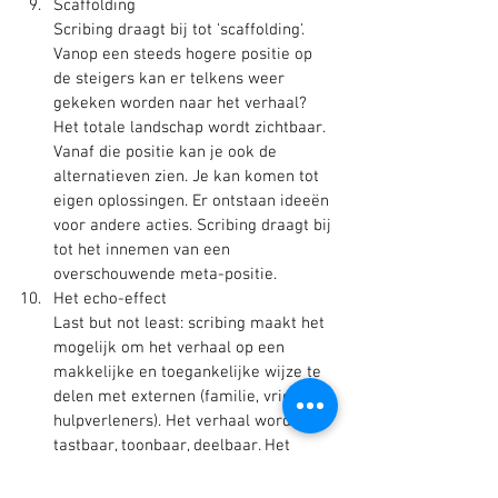
Scaffolding
Scribing draagt bij tot 'scaffolding'. 
Vanop een steeds hogere positie op 
de steigers kan er telkens weer 
gekeken worden naar het verhaal? 
Het totale landschap wordt zichtbaar. 
Vanaf die positie kan je ook de 
alternatieven zien. Je kan komen tot 
eigen oplossingen. Er ontstaan ideeën 
voor andere acties. Scribing draagt bij 
tot het innemen van een 
overschouwende meta-positie.
Het echo-effect
Last but not least: scribing maakt het 
mogelijk om het verhaal op een 
makkelijke en toegankelijke wijze te 
delen met externen (familie, vrienden, 
hulpverleners). Het verhaal wordt 
tastbaar, toonbaar, deelbaar. Het 
verhaal echoot doorheen de tunnel en 
kan worden opgepikt door anderen. Ik 